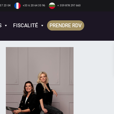
37 23 04
+33 6 20 64 35 96
+ 359 878 297 660
S
FISCALITÉ
PRENDRE RDV