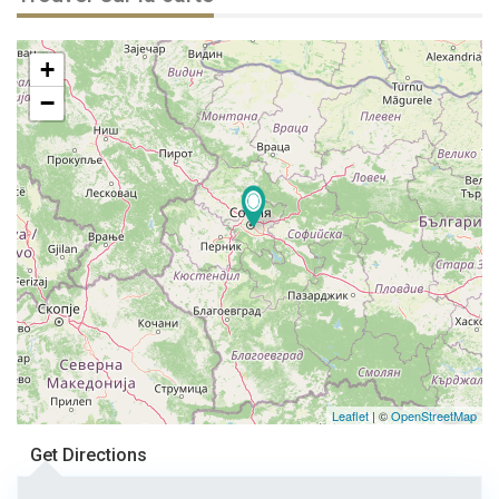
+
−
Leaflet
| ©
OpenStreetMap
Get Directions