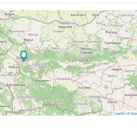
Leaflet
| ©
Ope